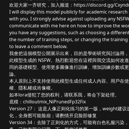
欢迎大家一齐研究，加入频道：
https://discord.gg/Cxyn
I will display this model publicly for academic resear
with you. I strongly advise against uploading any NSF
communicate with me here on how to improve the work
you have any suggestions, such as choosing a differen
the number of training steps, or changing the training si
to leave a comment below.
我會把這個模型公開展示出來，目的是學術研究與討論用，
此模型生成的 NSFW。熱烈歡迎您在這裡與我交流如何改
同的基礎模型、使用更多圖像進行訓練、增加訓練步數或更
論。
本人原則上不支持使用此模型生成任何成人內容。用戶在使
權、隱私權或肖像權。
如本lora侵犯了您的权利，请联系我，将会下架处理。
底模：chilloutmix_NiPrunedFp32Fix
Version 27： 这是人像正则化练习的第一版，weigh
化，全身图可能脸崩；请酌情开启脸部修复
Version 34：去除了正则化的方式，可能有白色礼服污