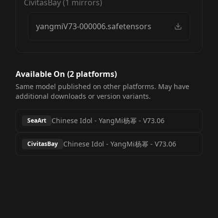
CivitasBay
(
1
mirrors)
yangmiV73-000006.safetensors
Available On (
2
platform
s
)
Same model published on other platforms. May have
additional downloads or version variants.
Chinese Idol - YangMi杨幂
-
V73.06
SeaArt
Chinese Idol - YangMi杨幂
-
V73.06
CivitasBay