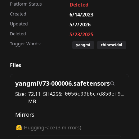
Platform Status
Deleted
Created
6/14/2023
Updated
5/7/2026
Deleted
5/23/2025
Trigger Words:
yangmi
chineseidol
Files
yangmiV73-000006.safetensors
Size:
72.11
SHA256:
0056c09b6c7d850ef947fd3b996fdfa2dac52f38affae2f63aa68b184fa3c9fe
MB
Mirrors
HuggingFace
(
3
mirrors)