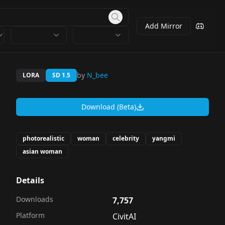
Add Mirror
by
N_bee
LORA
SD 1.5
Download (Beta)
photorealistic
woman
celebrity
yangmi
asian woman
Details
Downloads
7,757
Platform
CivitAI