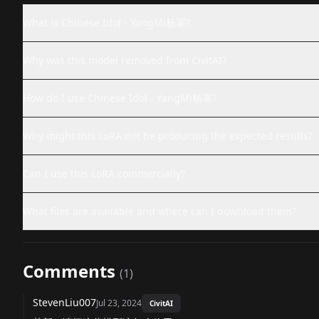
What is Chinese Idol - YangMi杨幂?
Why was this model removed from CivitAI?
How do I use Chinese Idol - YangMi杨幂?
Why might this LoRA not be producing the expected results?
Can I use this LoRA commercially?
What files are available and where can I download them?
Comments
(
1
)
StevenLiu007
Jul 23, 2024
CivitAI