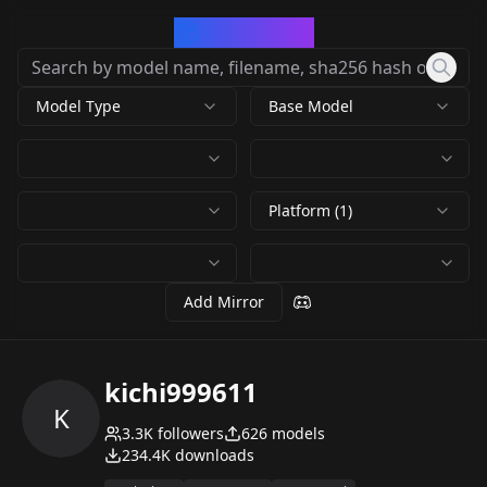
CivArchive
Model Type
Base Model
Platform (1)
Add Mirror
kichi999611
K
3.3K
followers
626
models
234.4K
downloads