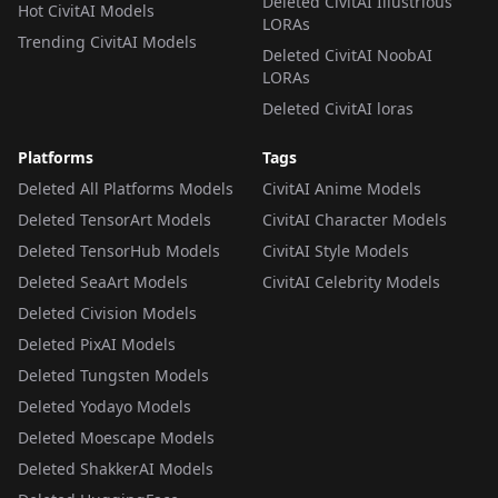
Deleted CivitAI Illustrious
Hot CivitAI Models
LORAs
Trending CivitAI Models
Deleted CivitAI NoobAI
LORAs
Deleted CivitAI loras
Platforms
Tags
Deleted All Platforms Models
CivitAI Anime Models
Deleted TensorArt Models
CivitAI Character Models
Deleted TensorHub Models
CivitAI Style Models
Deleted SeaArt Models
CivitAI Celebrity Models
Deleted Civision Models
Deleted PixAI Models
Deleted Tungsten Models
Deleted Yodayo Models
Deleted Moescape Models
Deleted ShakkerAI Models