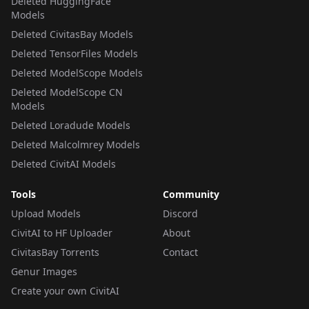
Deleted HuggingFace
Models
Deleted CivitasBay Models
Deleted TensorFiles Models
Deleted ModelScope Models
Deleted ModelScope CN
Models
Deleted Loradude Models
Deleted Malcolmrey Models
Deleted CivitAI Models
Tools
Community
Upload Models
Discord
CivitAI to HF Uploader
About
CivitasBay Torrents
Contact
Genur Images
Create your own CivitAI